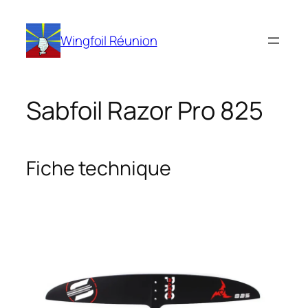
Aller
au
Wingfoil Réunion
contenu
Sabfoil Razor Pro 825
Fiche technique