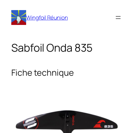
Aller
au
Wingfoil Réunion
contenu
Sabfoil Onda 835
Fiche technique